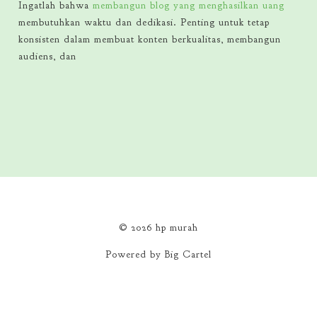
Ingatlah bahwa
membangun blog yang menghasilkan uang
membutuhkan waktu dan dedikasi. Penting untuk tetap
konsisten dalam membuat konten berkualitas, membangun
audiens, dan
© 2026
hp murah
Powered by Big Cartel